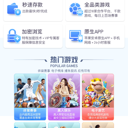
首页
公司简介
产品中心
工程案例
新闻资讯
联系PA电子
联系PA电子
微信二维码
联系人：张小姐
邮箱：441502144@qq.com
地址：广东省东莞市444号
电话：
13344441154